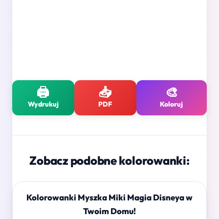
🖨️
📥
🎨
Wydrukuj
PDF
Koloruj
Zobacz podobne kolorowanki:
Kolorowanki Myszka Miki Magia Disneya w
Twoim Domu!