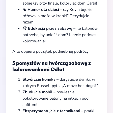
sobie łzy przy finale, kolorując dom Carla!
🦜
Humor dla dzieci
– czy Kevin będzie
różowa, a może w kropki? Decydujcie
razem!
🏆
Edukacja przez zabawę
– ile balonów
potrzeba, by unieść dom? Liczcie podczas
kolorowania!
A to dopiero początek podniebnej podróży!
5 pomysłów na twórczą zabawę z
kolorowankami Odlot
Stwórzcie komiks
– dorysujcie dymki, w
których Russell pyta: „A może hot-doga?”
Zbudujcie mobil
– powieście
pokolorowane balony na nitkach pod
sufitem!
Eksperymentujcie z technikami
– płatki