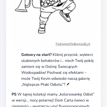
Gotowy na start?
Kliknij przycisk, wybierz
ulubionych bohaterów i… niech Twój pokój
zamieni się w Dolinę Świecących
Wodospadów! Pochwal się efektami –
może Twój Kevin odwiedzi naszą galerię
„Najlepsze Ptaki Odlotu”? 🪶
PS
W tajnej kolekcji mamy „kolorowankę Odlot”
w wersji… nocy polarnej! Dom Carla świeci w
ciemności – wystarczy użyć fluorescencyjnych