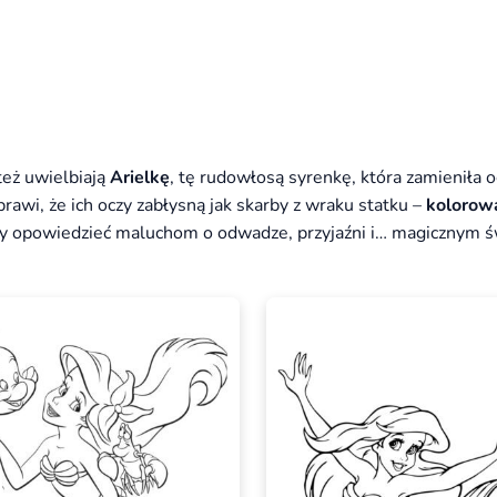
też uwielbiają
Arielkę
, tę rudowłosą syrenkę, która zamieniła o
prawi, że ich oczy zabłysną jak skarby z wraku statku –
kolorow
, by opowiedzieć maluchom o odwadze, przyjaźni i… magicznym 