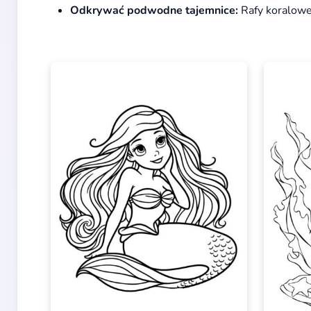
Odkrywać podwodne tajemnice:
Rafy koralowe,