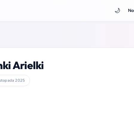
🌙
No
ki Arielki
istopada 2025