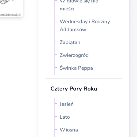
W głowie się nie
mieści
Wednesday i Rodziny
Addamsów
Zaplątani
Zwierzogród
Świnka Peppa
Cztery Pory Roku
Jesień
Lato
Wiosna