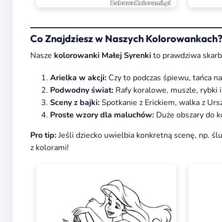
Co Znajdziesz w Naszych Kolorowankach
Nasze
kolorowanki Małej Syrenki
to prawdziwa skar
Arielka w akcji:
Czy to podczas śpiewu, tańca na
Podwodny świat:
Rafy koralowe, muszle, rybki i
Sceny z bajki:
Spotkanie z Erickiem, walka z Urs
Proste wzory dla maluchów:
Duże obszary do ko
Pro tip:
Jeśli dziecko uwielbia konkretną scenę, np. śl
z kolorami!