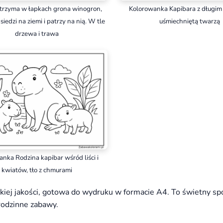
 trzyma w łapkach grona winogron,
Kolorowanka Kapibara z długim
iedzi na ziemi i patrzy na nią. W tle
uśmiechniętą twarzą
drzewa i trawa
nka Rodzina kapibar wśród liści i
kwiatów, tło z chmurami
iej jakości, gotowa do wydruku w formacie A4. To świetny sp
rodzinne zabawy.