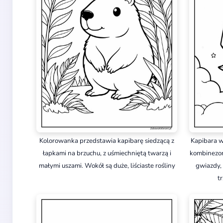
Kolorowanka przedstawia kapibarę siedzącą z
Kapibara w
łapkami na brzuchu, z uśmiechniętą twarzą i
kombinezon
małymi uszami. Wokół są duże, liściaste rośliny
gwiazdy, 
t