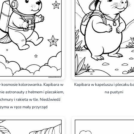
 kosmosie kolorowanka. Kapibara w
Kapibara w kapeluszu i plecaku b
ie astronauty z hełmem i plecakiem,
na pustyni
chmury i rakieta w tle. Niedźwiedź
rzyma w ręce mały przyrząd