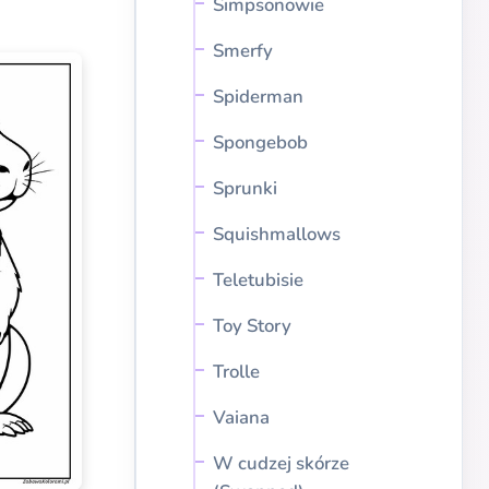
Simpsonowie
Smerfy
Spiderman
Spongebob
Sprunki
Squishmallows
Teletubisie
Toy Story
Trolle
Vaiana
W cudzej skórze