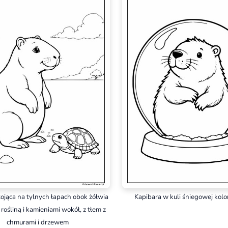
tojąca na tylnych łapach obok żółwia
Kapibara w kuli śniegowej kol
z rośliną i kamieniami wokół, z tłem z
chmurami i drzewem