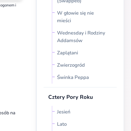
(Swapped)
 ogonem i
W głowie się nie
mieści
Wednesday i Rodziny
Addamsów
Zaplątani
Zwierzogród
Świnka Peppa
Cztery Pory Roku
Jesień
osób na
Lato