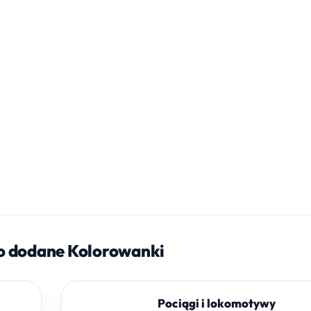
o dodane Kolorowanki
Pociągi i lokomotywy