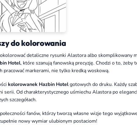
szy do kolorowania
pokolorować detaliczne rysunki Alastora albo skomplikowany m
bin Hotel
, które szanują fanowską precyzję. Chodzi o to, żeby 
ich pracować markerami, nie tylko kredką woskową.
ości
kolorowanek Hazbin Hotel
gotowych do druku. Każdy szab
ni serii. Od charakterystycznego uśmiechu Alastora po eleganck
zych szczegółach.
społeczności fanów, którzy tworzą własne wizje tego wyjątkow
 zupełnie nowy wymiar ulubionym postaciom!