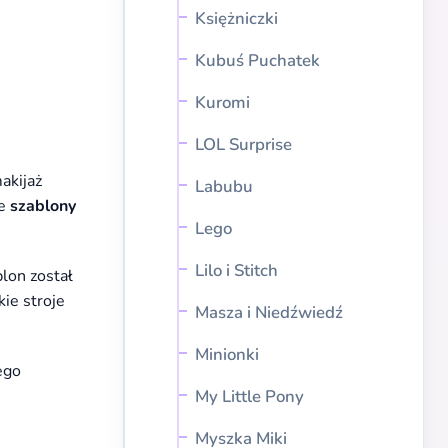
Księżniczki
Kubuś Puchatek
Kuromi
LOL Surprise
akijaż
Labubu
te
szablony
Lego
Lilo i Stitch
lon został
ie stroje
Masza i Niedźwiedź
Minionki
ego
My Little Pony
Myszka Miki