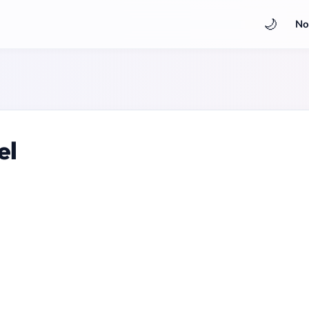
🌙
No
el