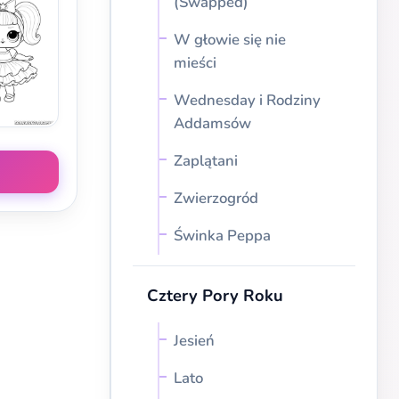
(Swapped)
W głowie się nie
mieści
Wednesday i Rodziny
Addamsów
Zaplątani
Zwierzogród
Świnka Peppa
Cztery Pory Roku
Jesień
Lato