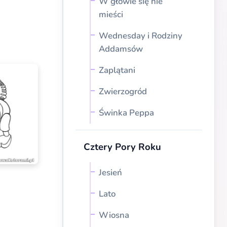
W głowie się nie
mieści
Wednesday i Rodziny
Addamsów
Zaplątani
Zwierzogród
Świnka Peppa
Cztery Pory Roku
Jesień
Lato
Wiosna