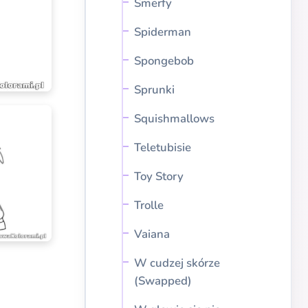
Smerfy
Spiderman
Spongebob
Sprunki
Squishmallows
Teletubisie
Toy Story
Trolle
Vaiana
W cudzej skórze
(Swapped)