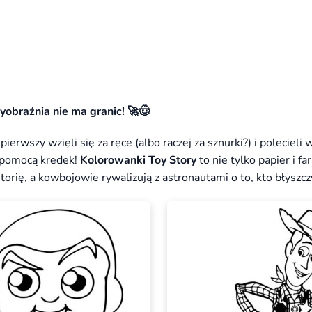
obraźnia nie ma granic! 🚀🤠
rwszy wzięli się za ręce (albo raczej za sznurki?) i polecieli 
a pomocą kredek!
Kolorowanki Toy Story
to nie tylko papier i far
orię, a kowbojowie rywalizują z astronautami o to, kto błyszczy