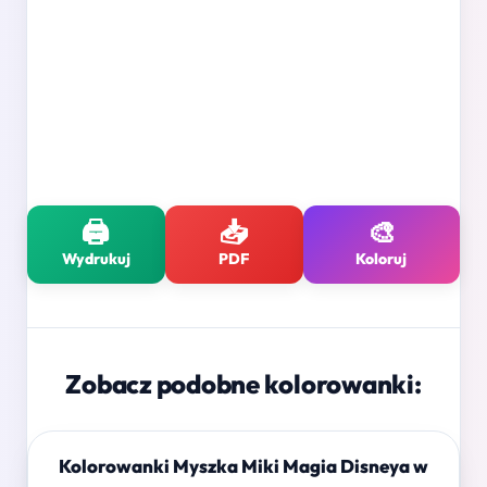
🖨️
📥
🎨
Wydrukuj
PDF
Koloruj
Zobacz podobne kolorowanki:
Kolorowanki Myszka Miki Magia Disneya w