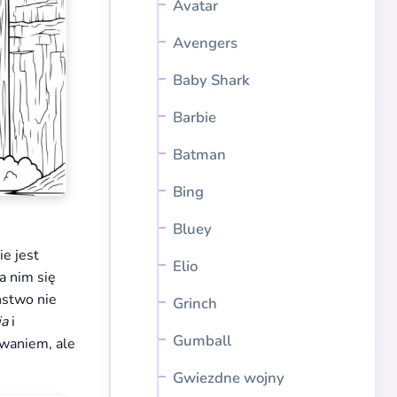
Avatar
Avengers
Baby Shark
Barbie
Batman
Bing
Bluey
ie jest
Elio
a nim się
ństwo nie
Grinch
ia
i
Gumball
zwaniem, ale
Gwiezdne wojny