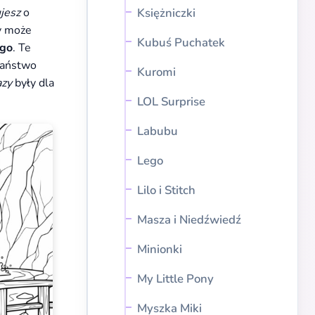
jesz
o
Księżniczki
zy może
Kubuś Puchatek
ego
. Te
Państwo
Kuromi
azy
były dla
LOL Surprise
Labubu
Lego
Lilo i Stitch
Masza i Niedźwiedź
Minionki
My Little Pony
Myszka Miki