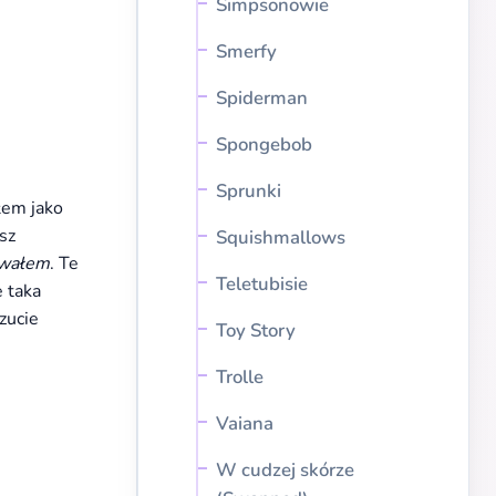
Simpsonowie
Smerfy
Spiderman
Spongebob
Sprunki
łem jako
sz
Squishmallows
owałem
. Te
Teletubisie
e taka
zucie
Toy Story
Trolle
Vaiana
W cudzej skórze