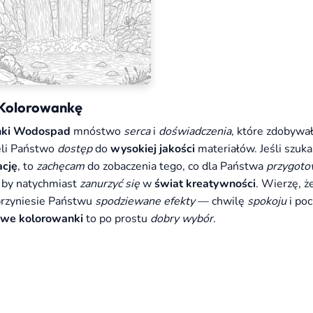
 Kolorowankę
nki Wodospad
mnóstwo
serca
i
doświadczenia
, które zdobywa
ieli Państwo
dostęp
do
wysokiej jakości
materiałów. Jeśli szuka
ację
, to
zachęcam
do zobaczenia tego, co dla Państwa
przygot
 by natychmiast
zanurzyć się
w
świat kreatywności
. Wierzę, ż
rzyniesie Państwu
spodziewane efekty
— chwilę
spokoju
i poc
owe kolorowanki
to po prostu
dobry wybór
.