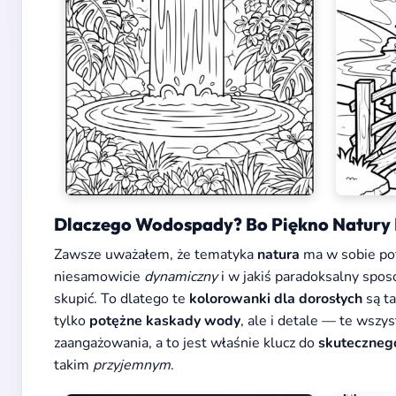
Dlaczego Wodospady? Bo Piękno Natury 
Zawsze uważałem, że tematyka
natura
ma w sobie p
niesamowicie
dynamiczny
i w jakiś paradoksalny spo
skupić. To dlatego te
kolorowanki dla dorosłych
są t
tylko
potężne kaskady wody
, ale i detale — te wsz
zaangażowania, a to jest właśnie klucz do
skuteczneg
takim
przyjemnym
.