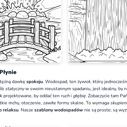
Płynie
otężną dawkę
spokoju
. Wodospad, ten żywioł, który jednocześn
sób
statyczny
w swoim nieustannym spadaniu, jest idealny, by n
ak projektowane, by oddać ten
ruch
i
głębię
. Zobaczycie tam Pa
ystkie mchy, otoczenie, zawiłe formy skalne. To wymaga
skupien
o relaksu
. Nasze
szablony wodospadów
nie są proste; są wy