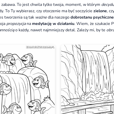
ylko zabawa. To jest chwila tylko twoja, moment, w którym
decydu
. To Ty wybierasz, czy otoczenie ma być soczyście
zielone
, c
es tworzenia są tak
ważne
dla naszego
dobrostanu psychiczn
oja
propozycja
na
medytację w działaniu
. Wiem, że szukacie 
annością
o każdy, nawet najmniejszy detal. Zależy mi, by te
obr