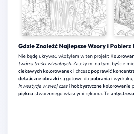
Gdzie Znaleźć Najlepsze Wzory i
Pobierz
Nie będę ukrywał, włożyłem w ten projekt
Kolorowa
twórca treści wizualnych
. Zależy mi na tym, byście m
ciekawych kolorowanek
i chcesz
poprawić koncentr
detaliczne obrazki
są gotowe do
pobrania
i wydruku,
inwestycja w swój czas
i
hobbystyczne kolorowanie
p
piękna
stworzonego własnymi rękoma. Te
antystres