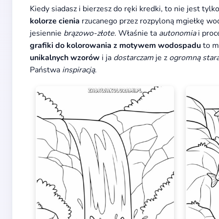
Kiedy siadasz i bierzesz do ręki kredki, to nie jest t
kolorze cienia
rzucanego przez rozpyloną mgiełkę wody
jesiennie
brązowo-złote
. Właśnie ta
autonomia
i proc
grafiki do kolorowania z motywem wodospadu
to m
unikalnych wzorów
i ja
dostarczam
je z
ogromną star
Państwa
inspiracją
.