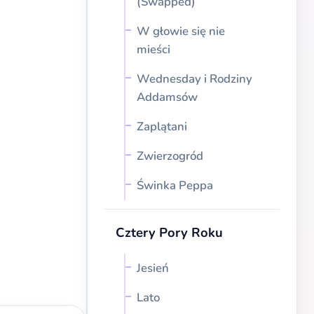
(Swapped)
W głowie się nie
mieści
Wednesday i Rodziny
Addamsów
Zaplątani
Zwierzogród
Świnka Peppa
Cztery Pory Roku
Jesień
Lato