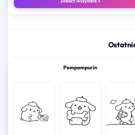
Zobacz wszystkie »
Ostatni
Pompompurin