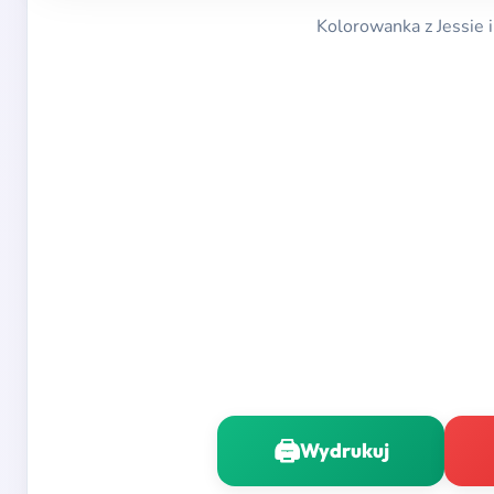
Kolorowanka z Jessie i
🖨️
Wydrukuj