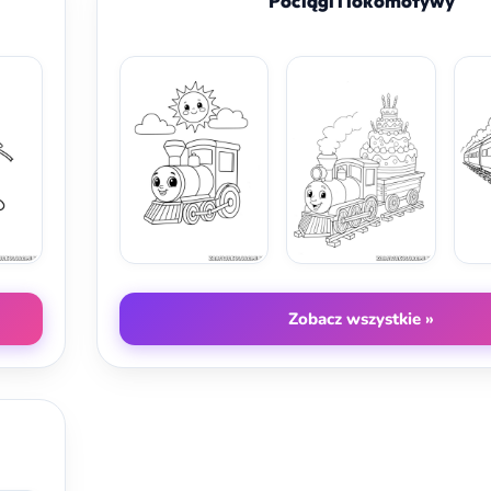
Pociągi i lokomotywy
Zobacz wszystkie »