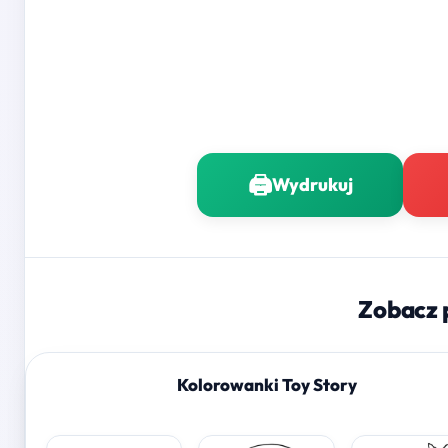
🖨️
Wydrukuj
Zobacz 
Kolorowanki Toy Story