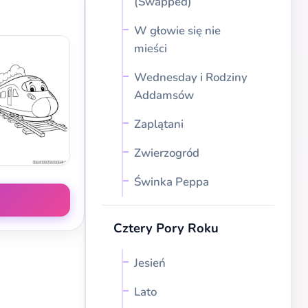
(Swapped)
W głowie się nie
mieści
Wednesday i Rodziny
Addamsów
Zaplątani
Zwierzogród
Świnka Peppa
Cztery Pory Roku
Jesień
Lato