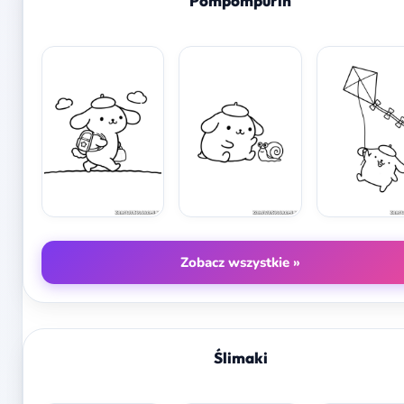
Pompompurin
Zobacz wszystkie »
Ślimaki