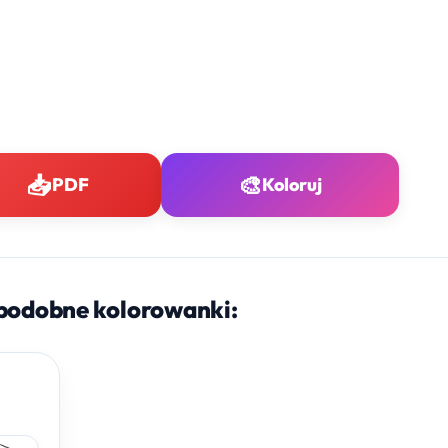
📥
🎨
PDF
Koloruj
podobne kolorowanki: