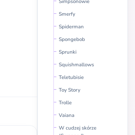
Simpsonowie
Smerfy
Spiderman
Spongebob
Sprunki
Squishmallows
Teletubisie
Toy Story
Trolle
Vaiana
W cudzej skórze