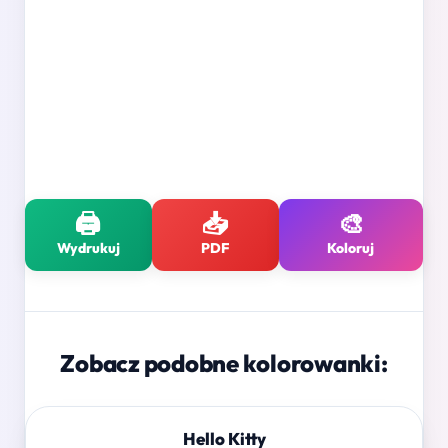
🖨️
📥
🎨
Wydrukuj
PDF
Koloruj
Zobacz podobne kolorowanki:
Hello Kitty