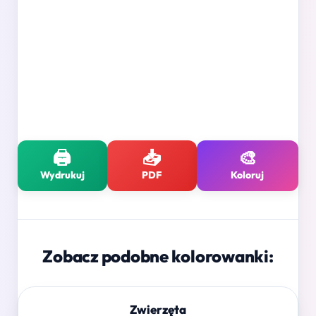
🖨️
📥
🎨
Wydrukuj
PDF
Koloruj
Zobacz podobne kolorowanki:
Zwierzęta