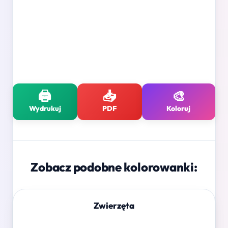
🖨️
📥
🎨
Wydrukuj
PDF
Koloruj
Zobacz podobne kolorowanki:
Zwierzęta