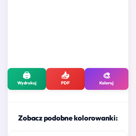
🖨️
📥
🎨
Wydrukuj
PDF
Koloruj
Zobacz podobne kolorowanki: