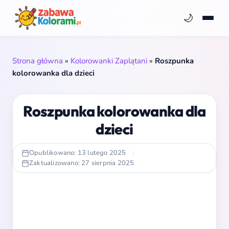
🌙
Strona główna
»
Kolorowanki Zaplątani
»
Roszpunka
kolorowanka dla dzieci
Roszpunka kolorowanka dla
dzieci
Opublikowano: 13 lutego 2025
|
Zaktualizowano: 27 sierpnia 2025