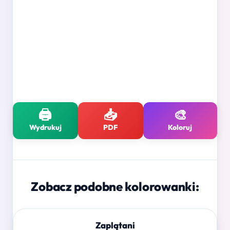
🖨️
📥
🎨
Wydrukuj
PDF
Koloruj
Zobacz podobne kolorowanki:
Zaplątani