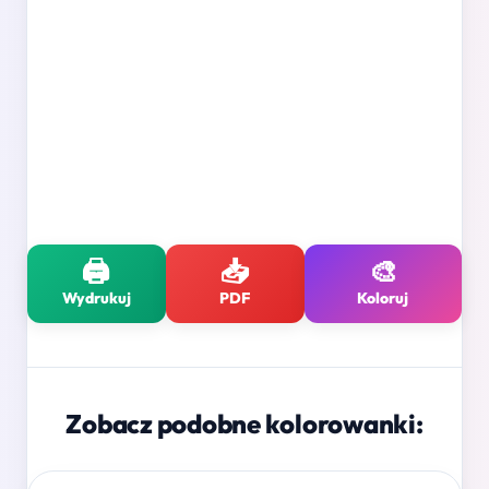
🖨️
📥
🎨
Wydrukuj
PDF
Koloruj
Zobacz podobne kolorowanki: