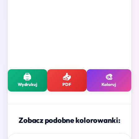
🖨️
📥
🎨
Wydrukuj
PDF
Koloruj
Zobacz podobne kolorowanki: