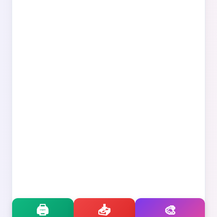
🖨️
📥
🎨