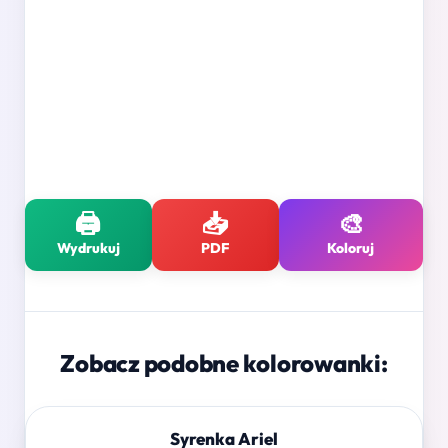
🖨️
📥
🎨
Wydrukuj
PDF
Koloruj
Zobacz podobne kolorowanki:
Syrenka Ariel