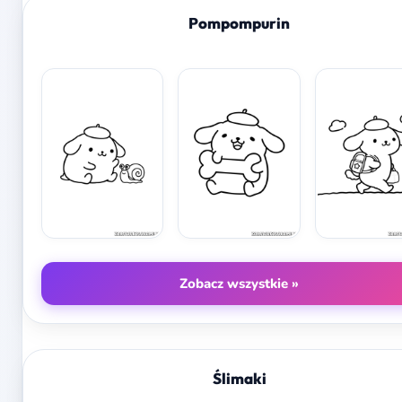
Pompompurin
Zobacz wszystkie »
Ślimaki