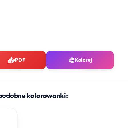
📥
🎨
PDF
Koloruj
podobne kolorowanki: