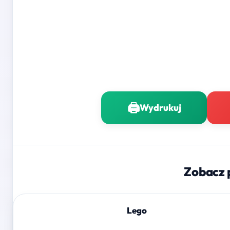
🖨️
Wydrukuj
Zobacz 
Lego