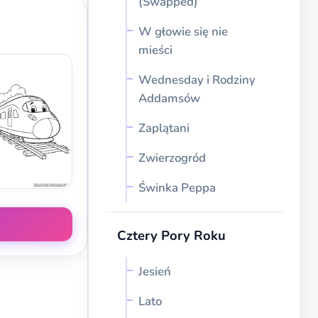
(Swapped)
W głowie się nie
mieści
Wednesday i Rodziny
Addamsów
Zaplątani
Zwierzogród
Świnka Peppa
Cztery Pory Roku
Jesień
Lato