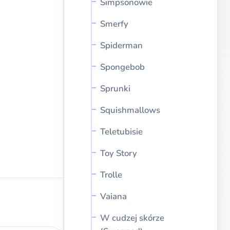
Simpsonowie
Smerfy
Spiderman
Spongebob
Sprunki
Squishmallows
Teletubisie
Toy Story
Trolle
Vaiana
W cudzej skórze