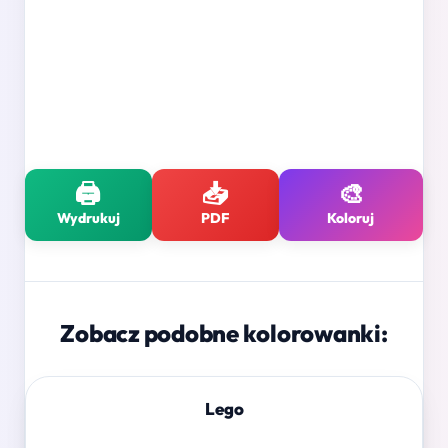
🖨️
📥
🎨
Wydrukuj
PDF
Koloruj
Zobacz podobne kolorowanki:
Lego