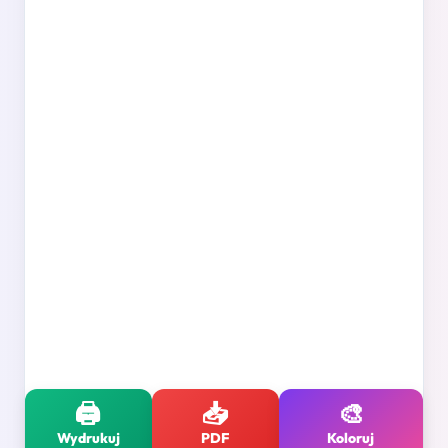
🖨️
📥
🎨
Wydrukuj
PDF
Koloruj