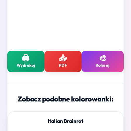
🖨️
📥
🎨
Wydrukuj
PDF
Koloruj
Zobacz podobne kolorowanki:
Italian Brainrot