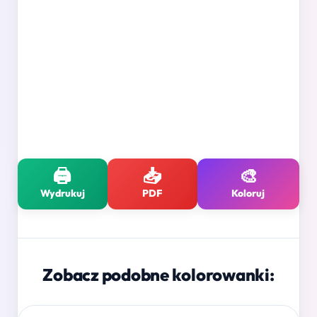
🖨️
📥
🎨
Wydrukuj
PDF
Koloruj
Zobacz podobne kolorowanki: