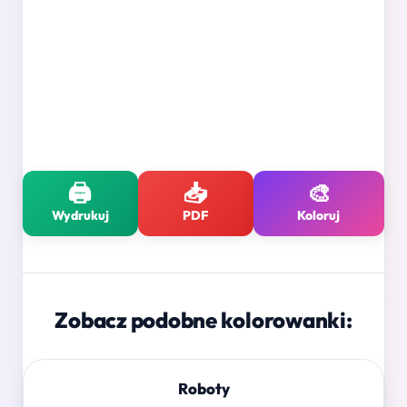
🖨️
📥
🎨
Wydrukuj
PDF
Koloruj
Zobacz podobne kolorowanki:
Roboty