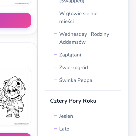
(Swapped)
W głowie się nie
mieści
Wednesday i Rodziny
Addamsów
Zaplątani
Zwierzogród
Świnka Peppa
Cztery Pory Roku
Jesień
Lato