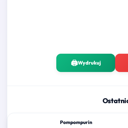
🖨️
Wydrukuj
Ostatni
Pompompurin