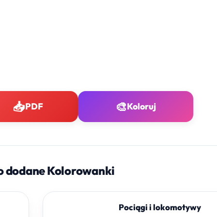
📥
🎨
PDF
Koloruj
o dodane Kolorowanki
Pociągi i lokomotywy