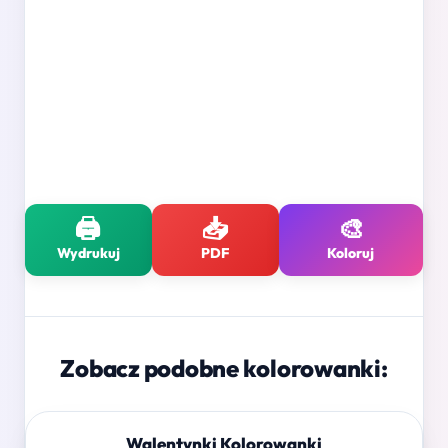
🖨️
📥
🎨
Wydrukuj
PDF
Koloruj
Zobacz podobne kolorowanki:
Walentynki Kolorowanki