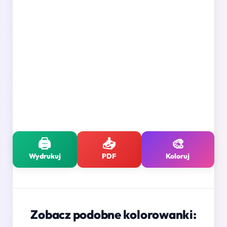
🖨️
📥
🎨
Wydrukuj
PDF
Koloruj
Zobacz podobne kolorowanki: