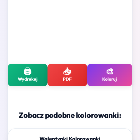
🖨️
📥
🎨
Wydrukuj
PDF
Koloruj
Zobacz podobne kolorowanki:
Walentynki Kolorowanki