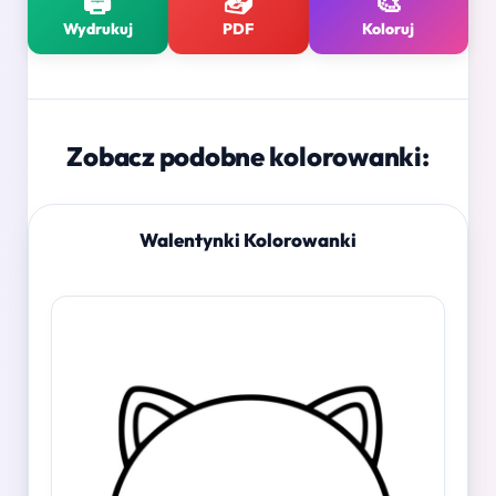
🖨️
📥
🎨
Wydrukuj
PDF
Koloruj
Zobacz podobne kolorowanki:
Walentynki Kolorowanki