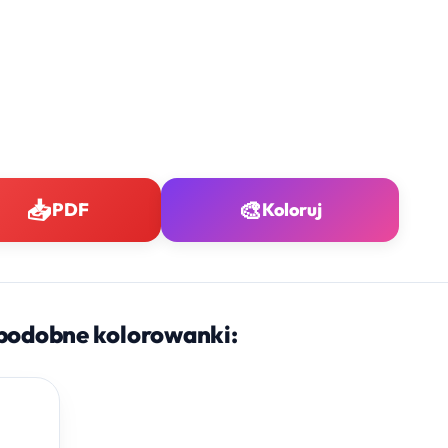
📥
🎨
PDF
Koloruj
podobne kolorowanki: