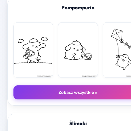
Pompompurin
Zobacz wszystkie »
Ślimaki