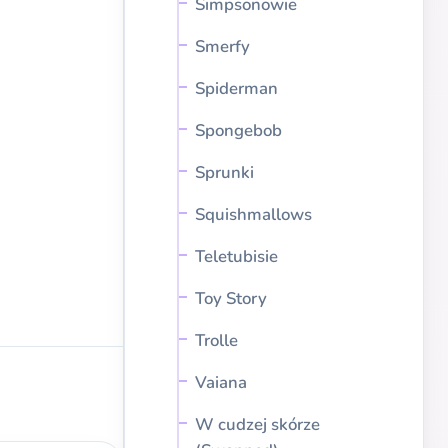
Simpsonowie
Smerfy
Spiderman
Spongebob
Sprunki
Squishmallows
Teletubisie
Toy Story
Trolle
Vaiana
W cudzej skórze