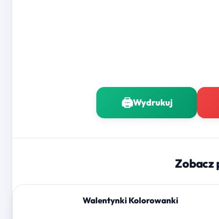
🖨️
Wydrukuj
Zobacz 
Walentynki Kolorowanki