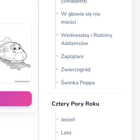
(Swapped)
W głowie się nie
mieści
Wednesday i Rodziny
Addamsów
Zaplątani
Zwierzogród
Świnka Peppa
Cztery Pory Roku
Jesień
Lato