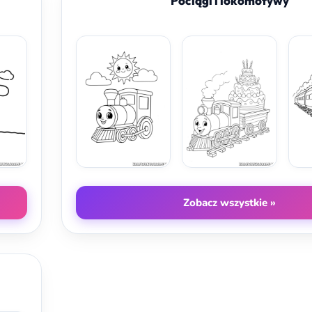
Pociągi i lokomotywy
Zobacz wszystkie »