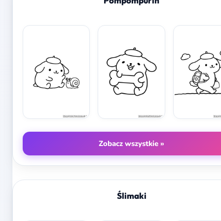
Pompompurin
Zobacz wszystkie »
Ślimaki