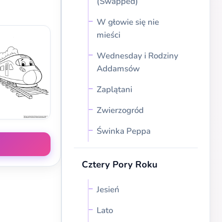
(Swapped)
W głowie się nie
mieści
Wednesday i Rodziny
Addamsów
Zaplątani
Zwierzogród
Świnka Peppa
Cztery Pory Roku
Jesień
Lato