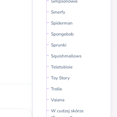
Simpsonowie
Smerfy
Spiderman
Spongebob
Sprunki
Squishmallows
Teletubisie
Toy Story
Trolle
Vaiana
W cudzej skórze