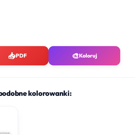
📥
🎨
PDF
Koloruj
podobne kolorowanki: