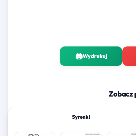
🖨️
Wydrukuj
Zobacz 
Syrenki