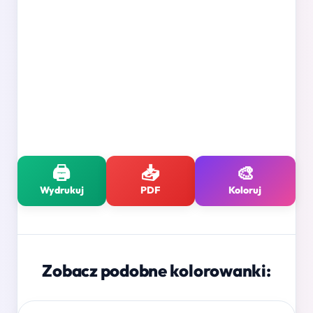
🖨️
📥
🎨
Wydrukuj
PDF
Koloruj
Zobacz podobne kolorowanki: