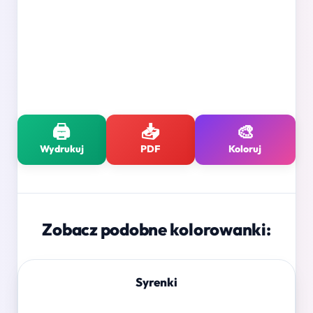
🖨️
📥
🎨
Wydrukuj
PDF
Koloruj
Zobacz podobne kolorowanki:
Syrenki