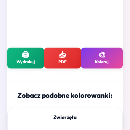
🖨️
📥
🎨
Wydrukuj
PDF
Koloruj
Zobacz podobne kolorowanki:
Zwierzęta