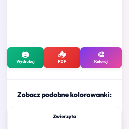
🖨️
📥
🎨
Wydrukuj
PDF
Koloruj
Zobacz podobne kolorowanki:
Zwierzęta