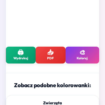
🖨️
📥
🎨
Wydrukuj
PDF
Koloruj
Zobacz podobne kolorowanki:
Zwierzęta