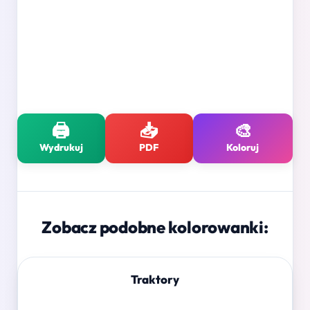
🖨️
📥
🎨
Wydrukuj
PDF
Koloruj
Zobacz podobne kolorowanki:
Traktory