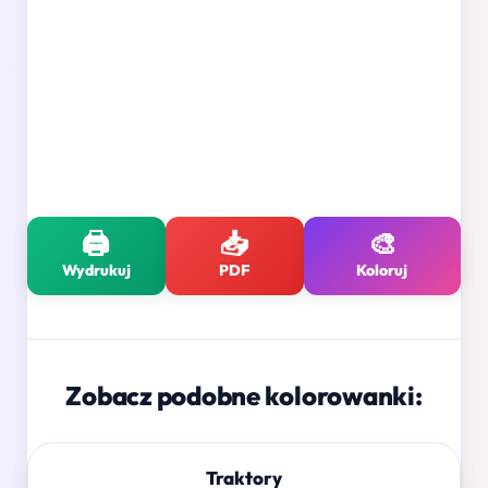
🖨️
📥
🎨
Wydrukuj
PDF
Koloruj
Zobacz podobne kolorowanki:
Traktory