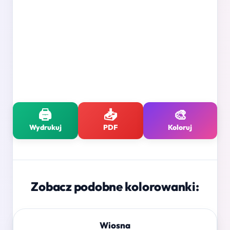
🖨️
📥
🎨
Wydrukuj
PDF
Koloruj
Zobacz podobne kolorowanki:
Wiosna