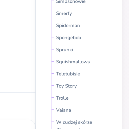
Simpsonowie
Smerfy
Spiderman
Spongebob
Sprunki
Squishmallows
Teletubisie
Toy Story
Trolle
Vaiana
W cudzej skórze