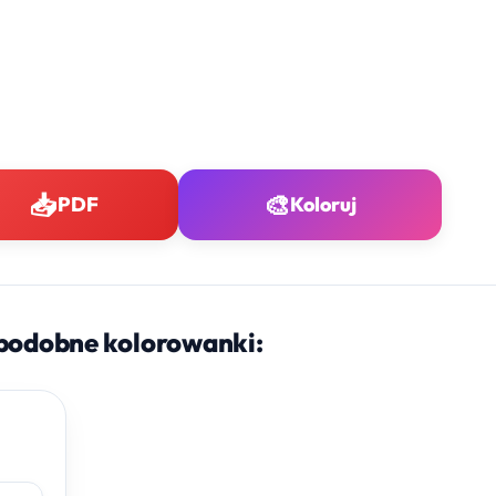
📥
🎨
PDF
Koloruj
podobne kolorowanki: