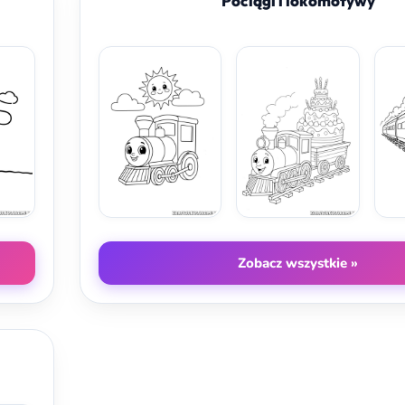
Pociągi i lokomotywy
Zobacz wszystkie »