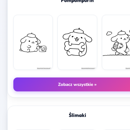
Pompompurin
Zobacz wszystkie »
Ślimaki