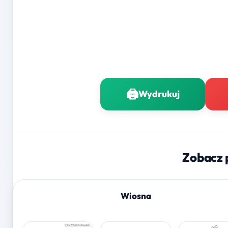
🖨️
Wydrukuj
Zobacz 
Wiosna