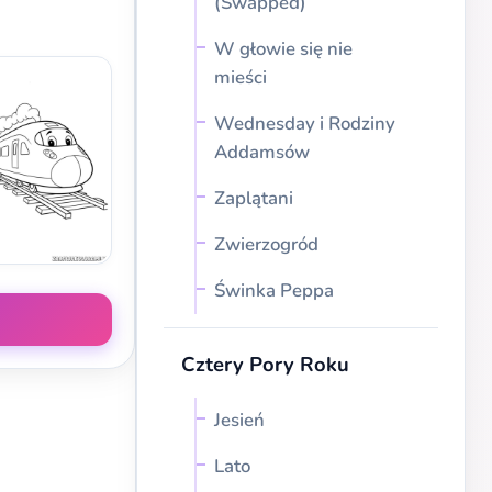
(Swapped)
W głowie się nie
mieści
Wednesday i Rodziny
Addamsów
Zaplątani
Zwierzogród
Świnka Peppa
Cztery Pory Roku
Jesień
Lato