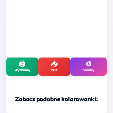
🖨️
📥
🎨
Wydrukuj
PDF
Koloruj
Zobacz podobne kolorowanki: