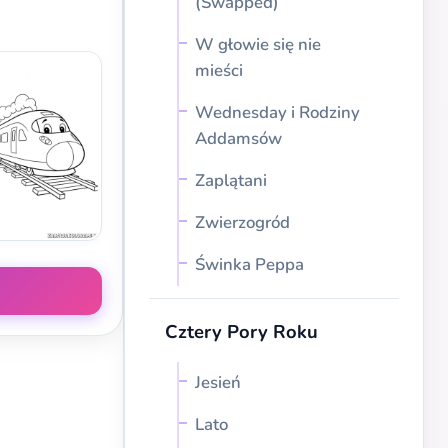
(Swapped)
W głowie się nie
mieści
Wednesday i Rodziny
Addamsów
Zaplątani
Zwierzogród
Świnka Peppa
Cztery Pory Roku
Jesień
Lato