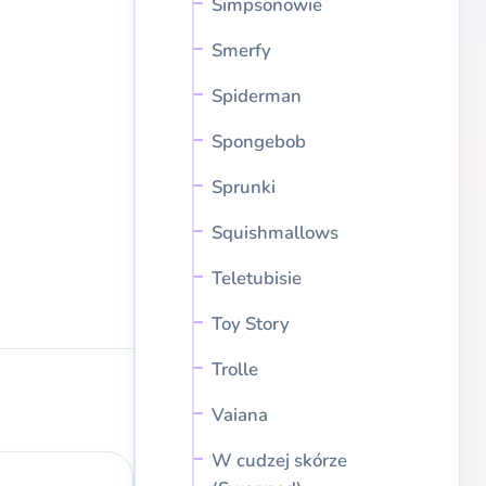
Simpsonowie
Smerfy
Spiderman
Spongebob
Sprunki
Squishmallows
Teletubisie
Toy Story
Trolle
Vaiana
W cudzej skórze