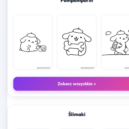
Pompompurin
Zobacz wszystkie »
Ślimaki