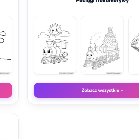
Pociągi i lokomotywy
Zobacz wszystkie »