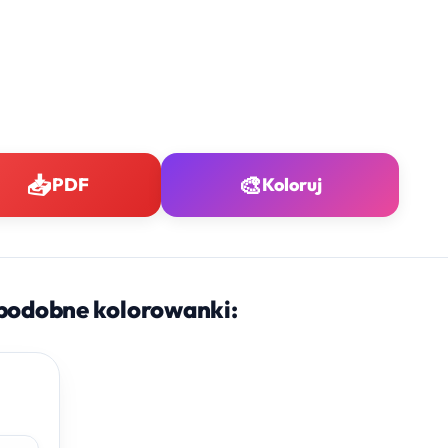
📥
🎨
PDF
Koloruj
podobne kolorowanki: