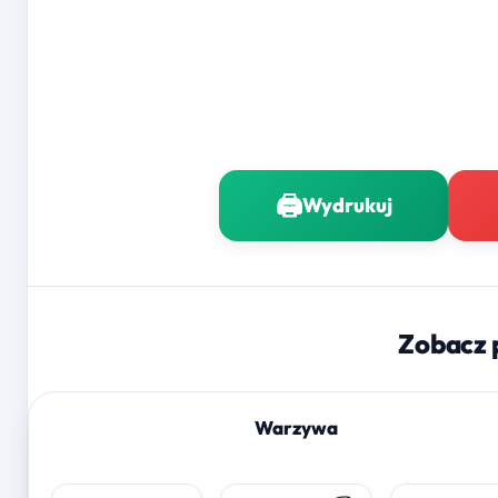
🖨️
Wydrukuj
Zobacz 
Warzywa