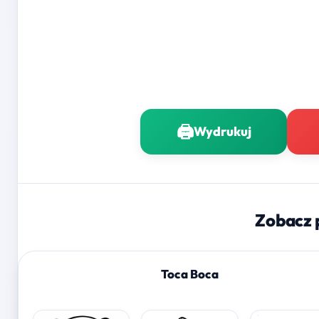
🖨️
Wydrukuj
Zobacz 
Toca Boca