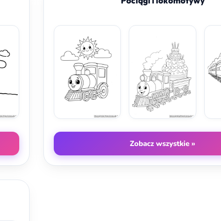
Pociągi i lokomotywy
Zobacz wszystkie »