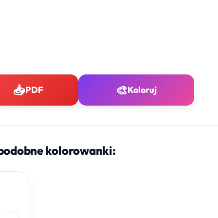
📥
🎨
PDF
Koloruj
podobne kolorowanki: