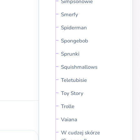
Simpsonowie
Smerfy
Spiderman
Spongebob
Sprunki
Squishmallows
Teletubisie
Toy Story
Trolle
Vaiana
W cudzej skórze