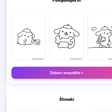
Pompompurin
Zobacz wszystkie »
Ślimaki