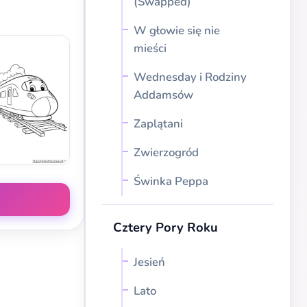
(Swapped)
W głowie się nie
mieści
Wednesday i Rodziny
Addamsów
Zaplątani
Zwierzogród
Świnka Peppa
Cztery Pory Roku
Jesień
Lato