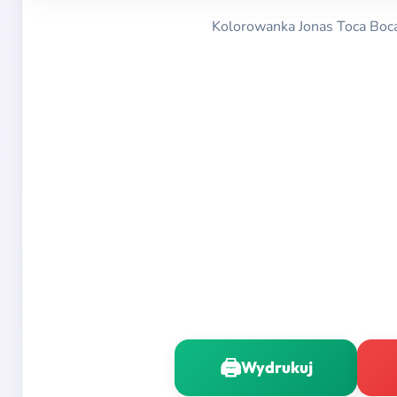
Kolorowanka Jonas Toca Boca 
🖨️
Wydrukuj