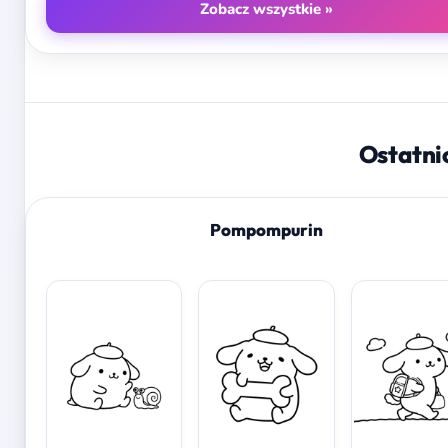
Zobacz wszystkie »
Ostatni
Pompompurin