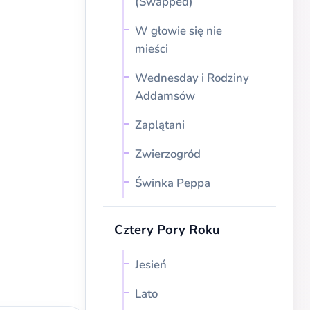
(Swapped)
W głowie się nie
mieści
Wednesday i Rodziny
Addamsów
Zaplątani
Zwierzogród
Świnka Peppa
Cztery Pory Roku
Jesień
Lato