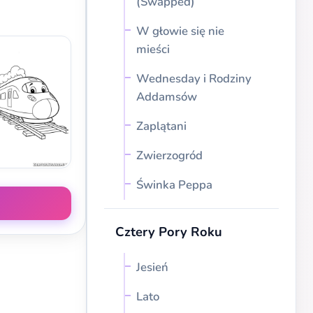
(Swapped)
W głowie się nie
mieści
Wednesday i Rodziny
Addamsów
Zaplątani
Zwierzogród
Świnka Peppa
Cztery Pory Roku
Jesień
Lato