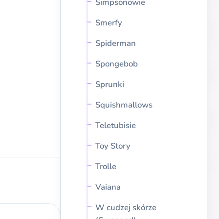
Simpsonowie
Smerfy
Spiderman
Spongebob
Sprunki
Squishmallows
Teletubisie
Toy Story
Trolle
Vaiana
W cudzej skórze