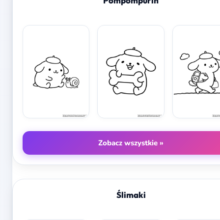
Pompompurin
Zobacz wszystkie »
Ślimaki