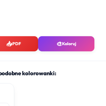
📥
🎨
PDF
Koloruj
podobne kolorowanki: