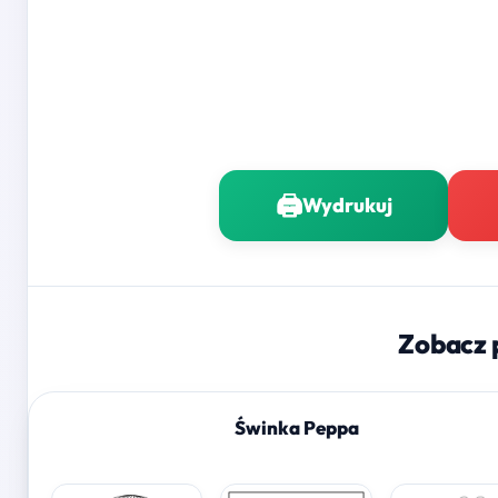
🖨️
Wydrukuj
Zobacz 
Świnka Peppa