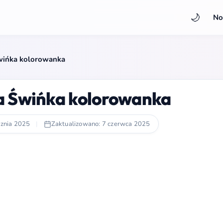
🌙
No
wińka kolorowanka
a Świńka kolorowanka
cznia 2025
|
Zaktualizowano: 7 czerwca 2025