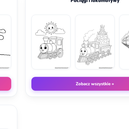
Pociągi i lokomotywy
Zobacz wszystkie »