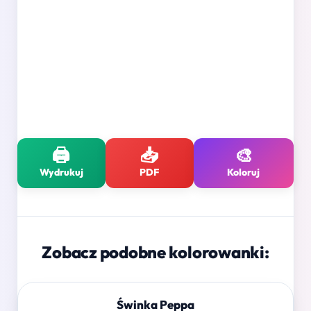
🖨️
📥
🎨
Wydrukuj
PDF
Koloruj
Zobacz podobne kolorowanki:
Świnka Peppa