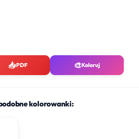
📥
🎨
PDF
Koloruj
podobne kolorowanki: