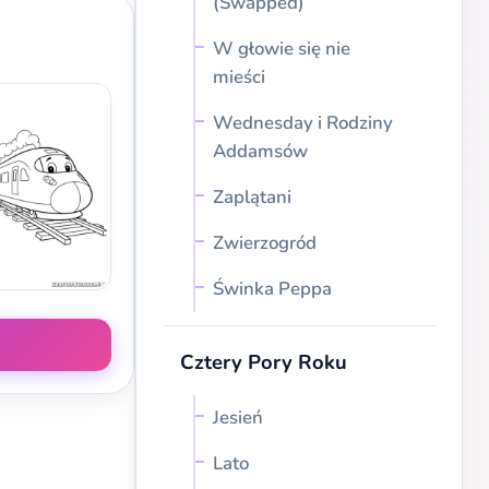
(Swapped)
W głowie się nie
mieści
Wednesday i Rodziny
Addamsów
Zaplątani
Zwierzogród
Świnka Peppa
Cztery Pory Roku
Jesień
Lato