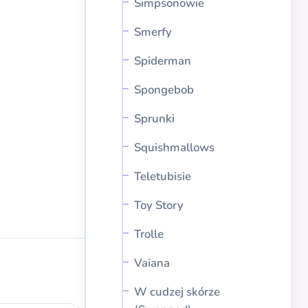
Simpsonowie
Smerfy
Spiderman
Spongebob
Sprunki
Squishmallows
Teletubisie
Toy Story
Trolle
Vaiana
W cudzej skórze