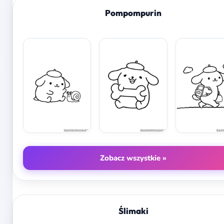
Pompompurin
Zobacz wszystkie »
Ślimaki