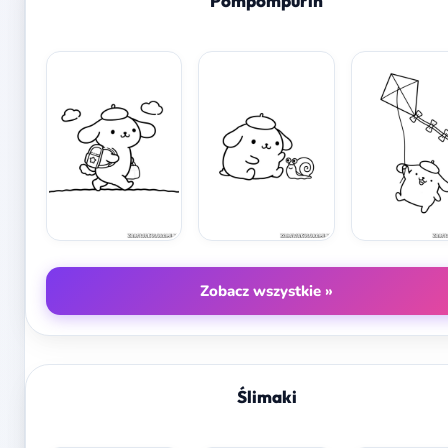
Pompompurin
Zobacz wszystkie »
Ślimaki