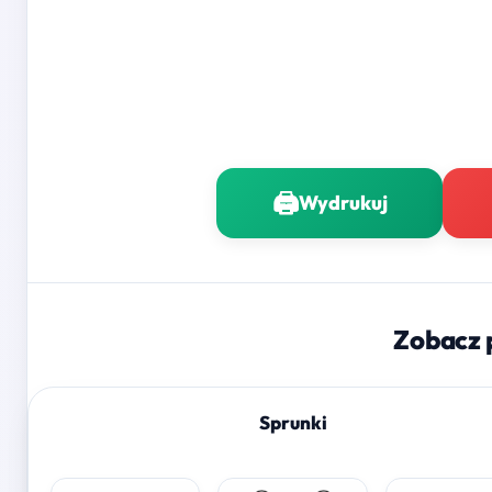
🖨️
Wydrukuj
Zobacz 
Sprunki