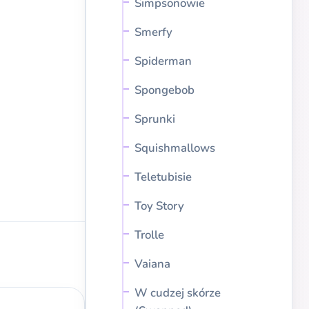
Simpsonowie
Smerfy
Spiderman
Spongebob
Sprunki
Squishmallows
Teletubisie
Toy Story
Trolle
Vaiana
W cudzej skórze