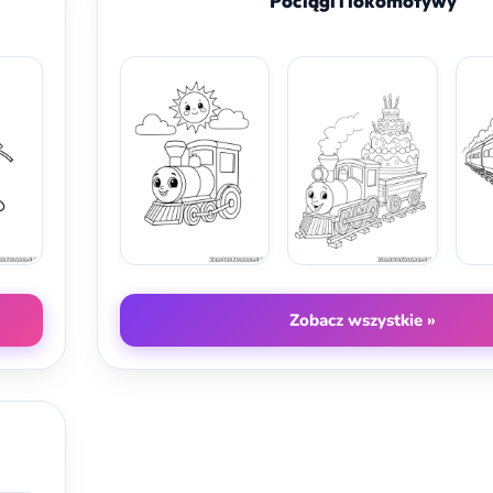
Pociągi i lokomotywy
Zobacz wszystkie »