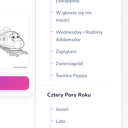
(Swapped)
W głowie się nie
mieści
Wednesday i Rodziny
Addamsów
Zaplątani
Zwierzogród
Świnka Peppa
Cztery Pory Roku
Jesień
Lato