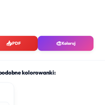
📥
🎨
PDF
Koloruj
podobne kolorowanki: