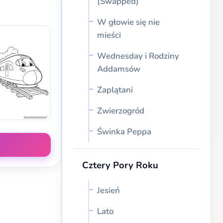
(Swapped)
W głowie się nie
mieści
Wednesday i Rodziny
Addamsów
Zaplątani
Zwierzogród
Świnka Peppa
Cztery Pory Roku
Jesień
Lato