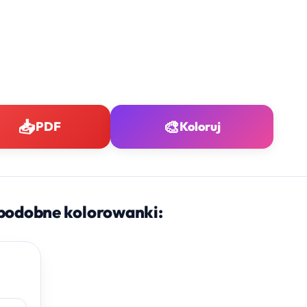
📥
🎨
PDF
Koloruj
podobne kolorowanki: