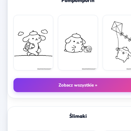
Pompompurin
Zobacz wszystkie »
Ślimaki