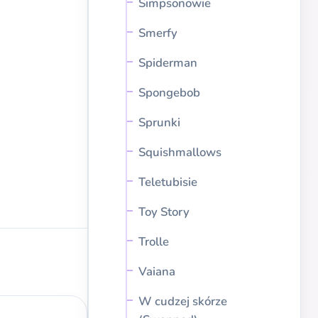
Simpsonowie
Smerfy
Spiderman
Spongebob
Sprunki
Squishmallows
Teletubisie
Toy Story
Trolle
Vaiana
W cudzej skórze