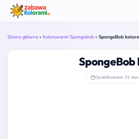
Strona główna
»
Kolorowanki Spongebob
»
SpongeBob kolor
SpongeBob 
Opublikowano: 31 styc