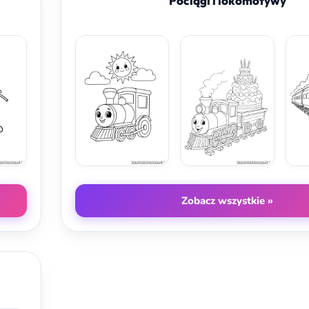
Pociągi i lokomotywy
Zobacz wszystkie »