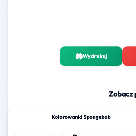
🖨️
Wydrukuj
Zobacz 
Kolorowanki Spongebob